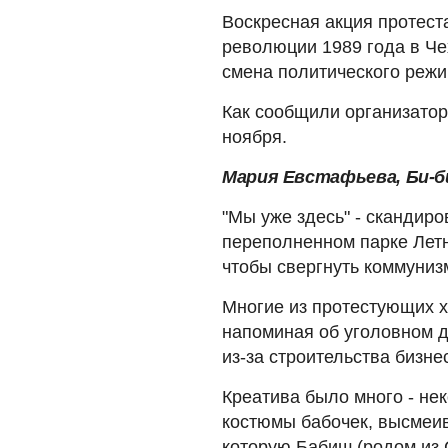
Воскресная акция протест
революции 1989 года в Че
смена политического режи
Как сообщили организатор
ноября.
Мария Евстафьева, Би-би
"Мы уже здесь" - скандир
переполненном парке Летн
чтобы свергнуть коммуниз
Многие из протестующих х
напоминая об уголовном д
из-за строительства бизне
Креатива было много - не
костюмы бабочек, высмеи
которую Бабиш (родом из 