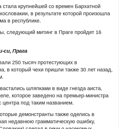
а стала крупнейшей со времен Бархатной
хословакии, в результате которой произошла
ма в республике.
ы, следующий митинг в Праге пройдет 16
-си, Прага
овали 250 тысяч протестующих в
а, в который чехи пришли также 30 лет назад,
м.
вастались шляпками в виде гнезда аиста,
еле, которое заведено на премьер-министра
с центра под таким названием.
которые демонстранты также оделись в
вая недавнюю грамматическую ошибку,
Словакии) сделал в речи о насекомых.