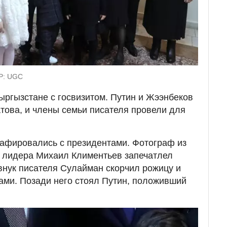
КР: UGC
ыргызстане с госвизитом. Путин и Жээнбеков
това, и члены семьи писателя провели для
афировались с президентами. Фотограф из
о лидера Михаил Климентьев запечатлел
 внук писателя Сулайман скорчил рожицу и
ами. Позади него стоял Путин, положивший