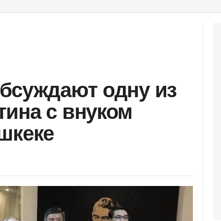
бсуждают одну из
ина с внуком
шкеке