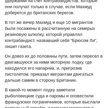
удержании на счет контрабандистов, которые
они получат только в случае, если Махмуд
доберется до британских берегов.
В тот же вечер Махмуд и еще 10 мигрантов
были посажены в рассчитанную на семерых
резиновую шлюпку, которой управлял
контрабандист, назвавший себя "Брюсом Ли",
пишет газета.
Он довез их до половины пути, затем пересел в
двигавшуюся за ними моторную лодку, где
находился его напарник, и, пригрозив
пистолетом, приказал мигрантам двигаться
дальше самим в сторону Британии.
В какой-то момент лодку заметили
рыболовецкие суда и паромы и оповестили
французских пограничников, которые выслали
патрульный корабль и вернули мигрантов в