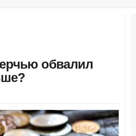
Керчью обвалил
ьше?