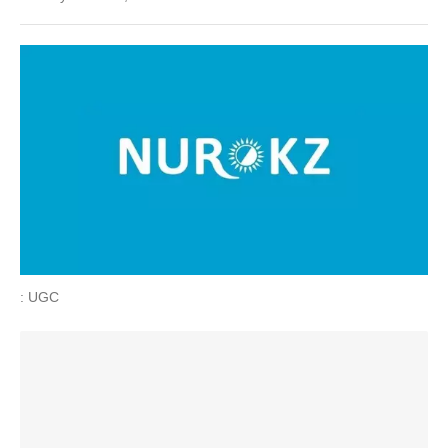
: UGC