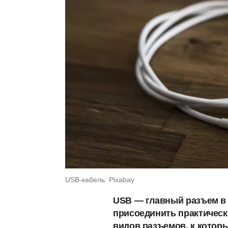
USB-кабель: Pixabay
USB — главный разъем в
присоединить практическ
видов разъемов, к котор