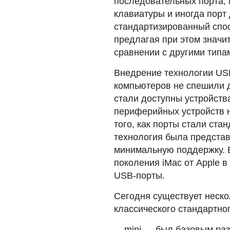
последовательных порта,
клавиатуры и иногда порт
стандартизированный спос
предлагая при этом значи
сравнении с другими типа
Внедрение технологии US
компьютеров не спешили д
стали доступны устройств
периферийных устройств 
того, как порты стали ста
технология была предста
минимальную поддержку. 
поколения iMac от Apple в
USB-порты.
Сегодня существует неск
классического стандартно
mini — был базовым ра