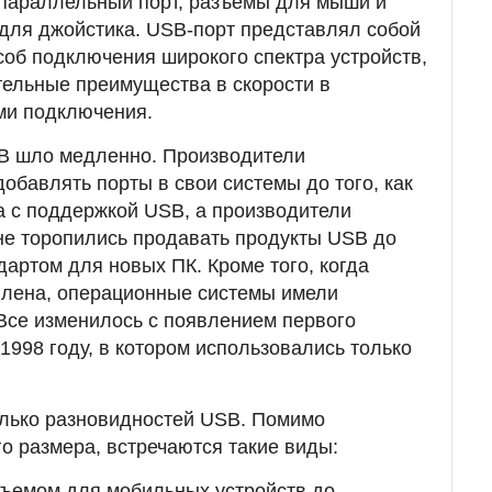
 параллельный порт, разъемы для мыши и
 для джойстика. USB-порт представлял собой
об подключения широкого спектра устройств,
тельные преимущества в скорости в
ми подключения.
B шло медленно. Производители
обавлять порты в свои системы до того, как
а с поддержкой USB, а производители
не торопились продавать продукты USB до
ндартом для новых ПК. Кроме того, когда
влена, операционные системы имели
Все изменилось с появлением первого
 1998 году, в котором использовались только
олько разновидностей USB. Помимо
го размера, встречаются такие виды:
зъемом для мобильных устройств до