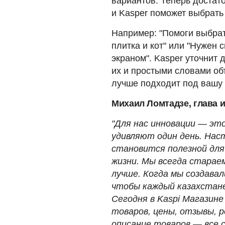
вариантов. Теперь достат
и Kasper поможет выбрать 
Например: "Помоги выбрат
плитка и кот" или "Нужен
экраном". Kasper уточнит
их и простыми словами об
лучше подходит под вашу 
Михаил Ломтадзе, глава и
"Для нас инновации — эт
удивляют один день. Нас
становится полезной для
жизни. Мы всегда старае
лучше. Когда мы создавал
чтобы каждый казахстане
Сегодня в Kaspi Магазине
товаров, цены, отзывы, 
описание товаров — все 