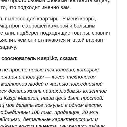
очно просто своими словами поставить задачу,
то, что подходит именно вам.
ь пылесос для квартиры. У меня ковры,
 смартфон с хорошей камерой и большим
 детали, подберет подходящие товары, сравнит
ъяснит, чем они отличаются и какой вариант
задачу.
 сооснователь Kaspi.kz, сказал:
о не просто новые технологии, которые
тоящая инновация — когда технология
 миллионов людей и частью повседневной
мся делать жизнь наших любимых клиентов
и Kaspi Магазин, наша цель была простой:
ц мог делать все покупки в одном месте.
 объединены 106 тыс. продавцов, 20 млн
рейтинги, детальные характеристики и
собрано вокруг клиента. Мы решили задачу