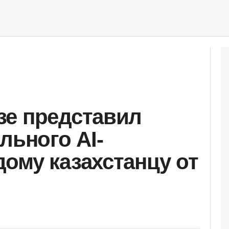
зе представил
льного AI-
ому казахстанцу от