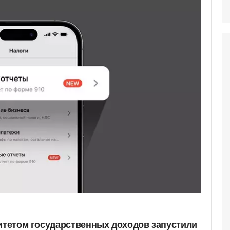
митетом государственных доходов запустили