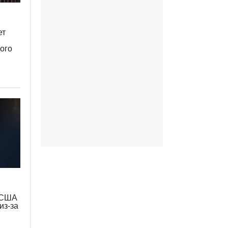
ет
ого
т США
из-за