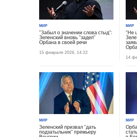
МИР
МИР
"Забыл о значении слова стыд":
"Не 
Зеленский вновь "задел"
Зеле
Орбана в своей речи
заяв
Орба
15 февраля 2026, 14:22
14 фе
МИР
МИР
Зеленский призвал "дать
Орба
подзатыльник" премьеру
стат
Венгрии
в Ев