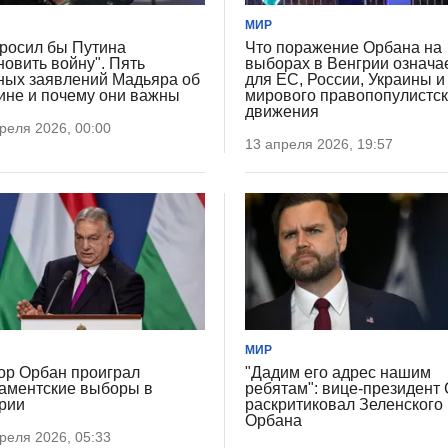
МИР
росил бы Путина
Что поражение Орбана на
новить войну". Пять
выборах в Венгрии означа
ных заявлений Мадьяра об
для ЕС, России, Украины и
ине и почему они важны
мирового правопопулистск
движения
реля 2026, 00:00
13 апреля 2026, 19:57
МИР
ор Орбан проиграл
"Дадим его адрес нашим
аментские выборы в
ребятам": вице-президен
рии
раскритиковал Зеленского 
Орбана
реля 2026, 05:33