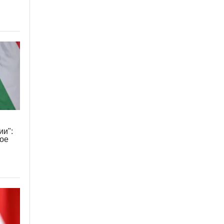
ии":
тое