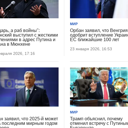
МИР
царь, а раб войны":
Орбан заявил, что Венгрия
нский выступил с жесткими
одобрит вступление Украи
лениями в адрес Путина и
ЕС ближайшие 100 лет
на в Мюнхене
23 января 2026, 16:53
враля 2026, 17:16
МИР
н заявил, что 2025-й может
Трамп объяснил, почему
ь последним мирным годом
отменил встречу с Путины
ропе
Будапеште