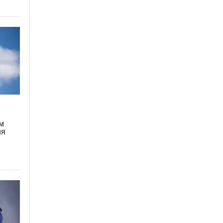
ым
ия