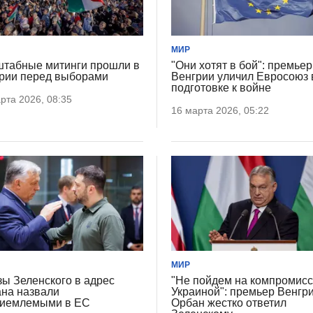
МИР
табные митинги прошли в
"Они хотят в бой": премьер
рии перед выборами
Венгрии уличил Евросоюз 
подготовке к войне
рта 2026, 08:35
16 марта 2026, 05:22
МИР
зы Зеленского в адрес
"Не пойдем на компромисс
на назвали
Украиной": премьер Венгр
иемлемыми в ЕС
Орбан жестко ответил