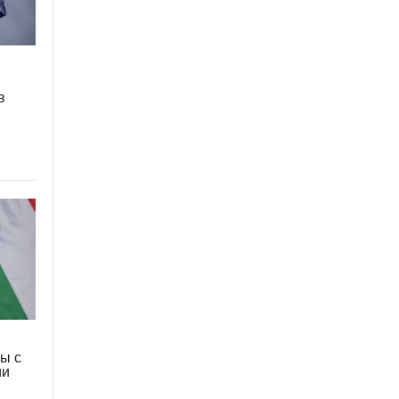
в
ы с
ии