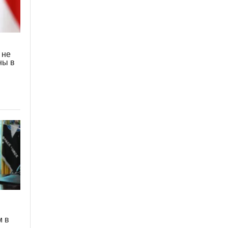
 не
ны в
м в