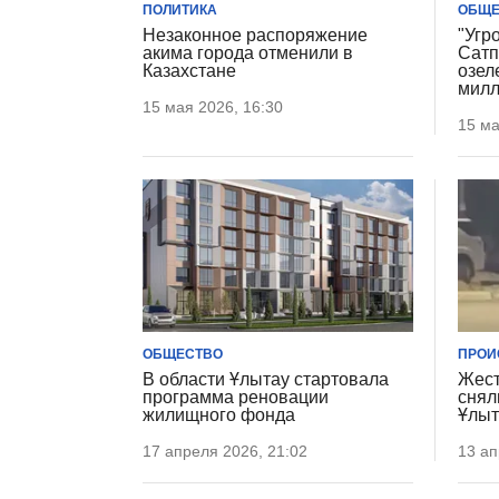
ПОЛИТИКА
ОБЩЕ
Незаконное распоряжение
"Угр
акима города отменили в
Сатп
Казахстане
озел
милл
15 мая 2026, 16:30
15 ма
ОБЩЕСТВО
ПРОИ
В области Ұлытау стартовала
Жест
программа реновации
снял
жилищного фонда
Ұлыт
17 апреля 2026, 21:02
13 ап