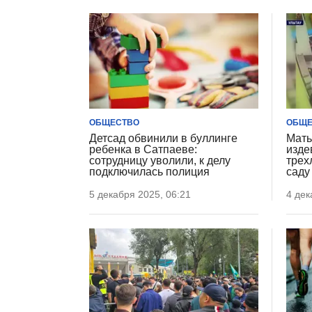
ОБЩЕСТВО
ОБЩЕ
Детсад обвинили в буллинге
Мать
ребенка в Сатпаеве:
изде
сотрудницу уволили, к делу
трех
подключилась полиция
саду
5 декабря 2025, 06:21
4 дек