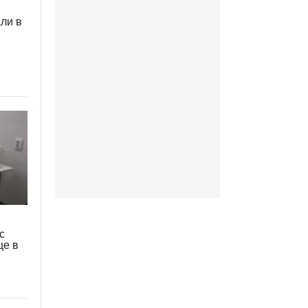
ли в
с
це в