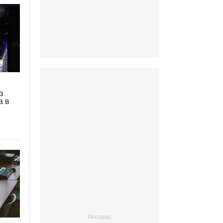
з
а в