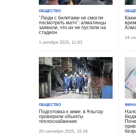
ОБЩЕСТВО
ОБЩЕ
"Люди с билетами не смогли
Каки
посмотреть матч": алматинцы
врем
заявили, что их не пустили на
Алм
стадион
24 се
1 октября 2025, 11:03
ОБЩЕСТВО
ФИН
Подготовка к зиме: в Ұлытау
Нало
проверили объекты
бюдж
теплоснабжения
Поче
прив
безр
20 сентября 2025, 15:24