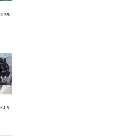
четов
в
ки в
ю