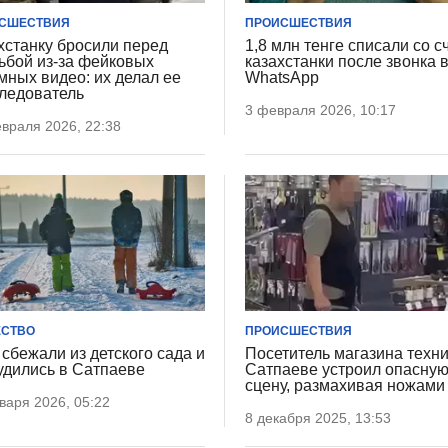
СШЕСТВИЯ
ПРОИСШЕСТВИЯ
хстанку бросили перед
1,8 млн тенге списали со с
ьбой из-за фейковых
казахстанки после звонка 
мных видео: их делал ее
WhatsApp
ледователь
3 февраля 2026, 10:17
враля 2026, 22:38
СТВО
ПРОИСШЕСТВИЯ
 сбежали из детского сада и
Посетитель магазина техни
удились в Сатпаеве
Сатпаеве устроил опасну
сцену, размахивая ножами
варя 2026, 05:22
8 декабря 2025, 13:53