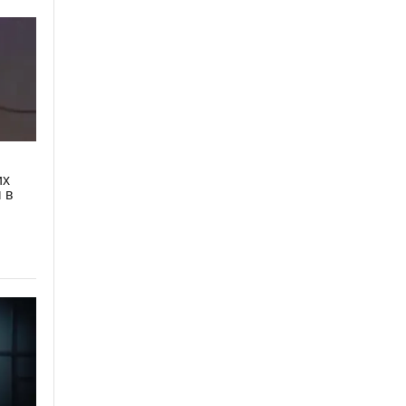
их
 в