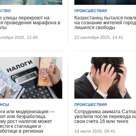
СТВО
ПРОИСШЕСТВИЯ
е улицы перекроют на
Казахстанец пытался повл
я проведения марафона в
на сознание жителей город
аты
лишился свободы
нтября 2025, 12:49
22 сентября 2025, 14:41
АНСЫ
ПРОИСШЕСТВИЯ
ги или модернизация —
Сотрудника акимата Сатп
ет или безработица.
уволили после перевода н
му рост налогов может
свои счета 16 млн тенге
ести к стагнации и
аботице в регионах
14 июля 2025, 09:41