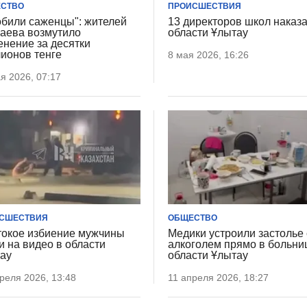
СТВО
ПРОИСШЕСТВИЯ
обили саженцы": жителей
13 директоров школ наказа
аева возмутило
области Ұлытау
енение за десятки
ионов тенге
8 мая 2026, 16:26
я 2026, 07:17
СШЕСТВИЯ
ОБЩЕСТВО
окое избиение мужчины
Медики устроили застолье 
и на видео в области
алкоголем прямо в больни
ау
области Ұлытау
реля 2026, 13:48
11 апреля 2026, 18:27