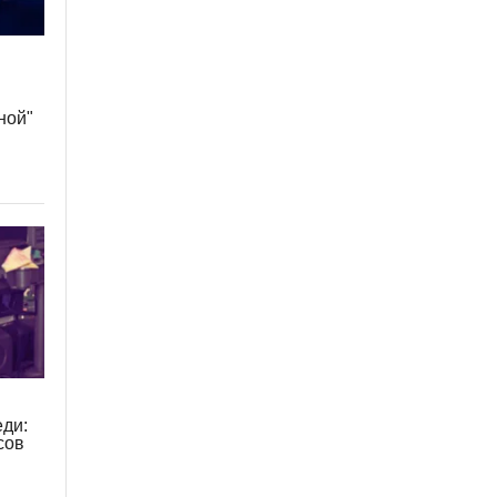
ной"
еди:
сов