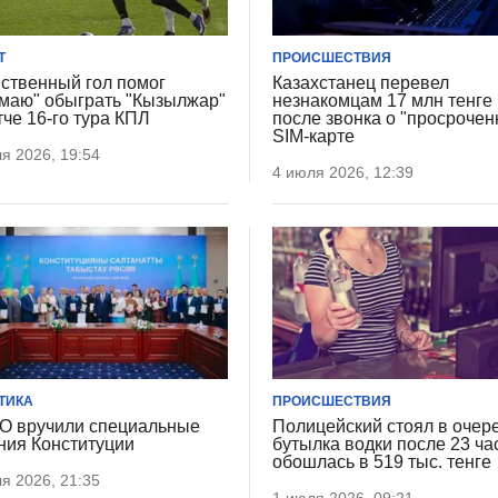
Т
ПРОИСШЕСТВИЯ
ственный гол помог
Казахстанец перевел
маю" обыграть "Кызылжар"
незнакомцам 17 млн тенге
тче 16-го тура КПЛ
после звонка о "просрочен
SIM-карте
я 2026, 19:54
4 июля 2026, 12:39
ТИКА
ПРОИСШЕСТВИЯ
О вручили специальные
Полицейский стоял в очер
ния Конституции
бутылка водки после 23 ча
обошлась в 519 тыс. тенге
я 2026, 21:35
1 июля 2026, 09:21