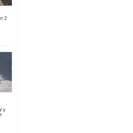
т 2
W у
е