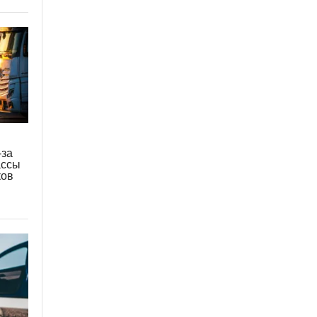
-за
ассы
ков