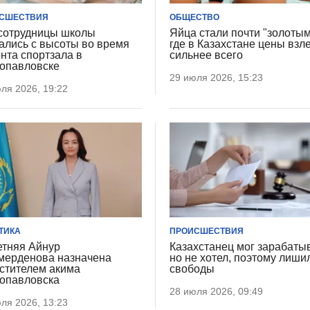
СШЕСТВИЯ
ОБЩЕСТВО
сотрудницы школы
Яйца стали почти "золотым
ались с высоты во время
где в Казахстане цены взл
нта спортзала в
сильнее всего
опавловске
29 июля 2026, 15:23
ля 2026, 19:22
ТИКА
ПРОИСШЕСТВИЯ
етняя Айнур
Казахстанец мог зарабатыв
ерденова назначена
но не хотел, поэтому лиши
стителем акима
свободы
опавловска
28 июля 2026, 09:49
ля 2026, 13:23