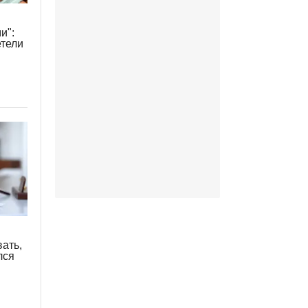
и":
етели
ать,
лся