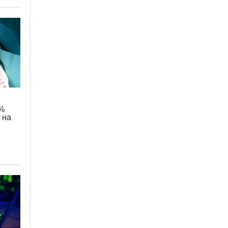
5%
 на