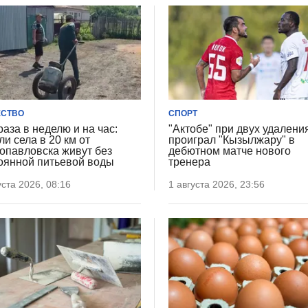
СТВО
СПОРТ
раза в неделю и на час:
"Актобе" при двух удалени
ли села в 20 км от
проиграл "Кызылжару" в
опавловска живут без
дебютном матче нового
оянной питьевой воды
тренера
уста 2026, 08:16
1 августа 2026, 23:56