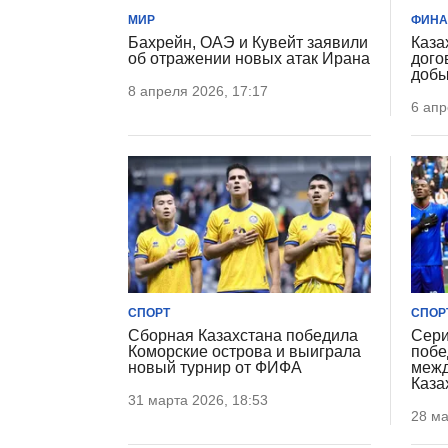
МИР
ФИН
Бахрейн, ОАЭ и Кувейт заявили
Каза
об отражении новых атак Ирана
дого
добы
8 апреля 2026, 17:17
6 апр
СПОРТ
СПОР
Сборная Казахстана победила
Сери
Коморские острова и выиграла
побе
новый турнир от ФИФА
межд
Каза
31 марта 2026, 18:53
28 ма