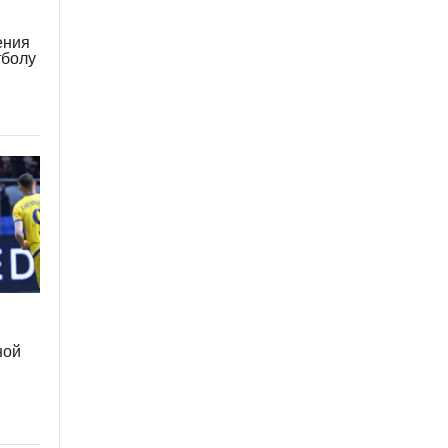
ения
тболу
ной