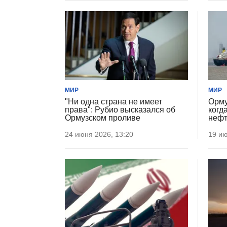
МИР
МИР
"Ни одна страна не имеет
Орму
права": Рубио высказался об
когд
Ормузском проливе
нефт
24 июня 2026, 13:20
19 ию