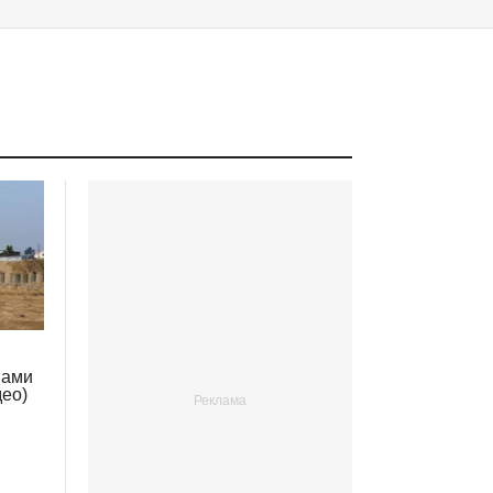
нами
део)