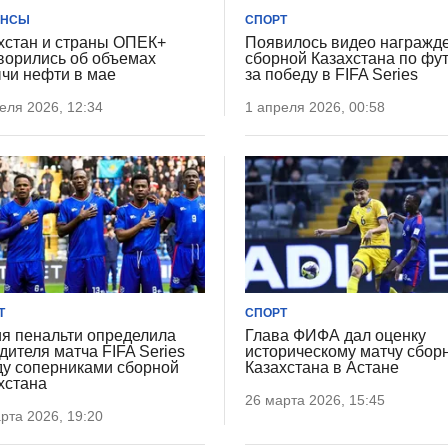
АНСЫ
СПОРТ
хстан и страны ОПЕК+
Появилось видео награжд
ворились об объемах
сборной Казахстана по фу
чи нефти в мае
за победу в FIFA Series
еля 2026, 12:34
1 апреля 2026, 00:58
Т
СПОРТ
я пенальти определила
Глава ФИФА дал оценку
дителя матча FIFA Series
историческому матчу сбор
у соперниками сборной
Казахстана в Астане
хстана
26 марта 2026, 15:45
рта 2026, 19:20