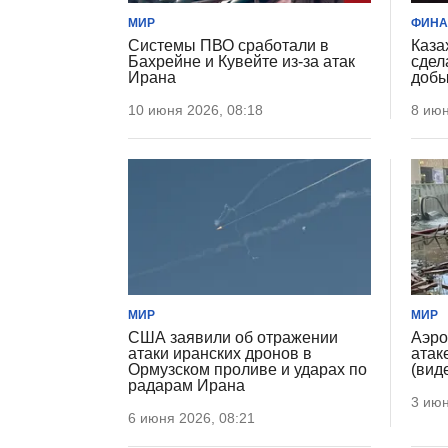
МИР
ФИН
Системы ПВО сработали в
Каза
Бахрейне и Кувейте из-за атак
сдел
Ирана
добы
10 июня 2026, 08:18
8 июн
МИР
МИР
США заявили об отражении
Аэро
атаки иранских дронов в
атак
Ормузском проливе и ударах по
(вид
радарам Ирана
3 июн
6 июня 2026, 08:21