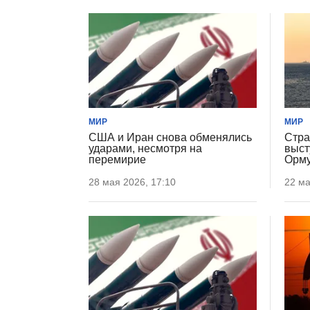
МИР
МИР
США и Иран снова обменялись
Стра
ударами, несмотря на
выст
перемирие
Орму
28 мая 2026, 17:10
22 ма