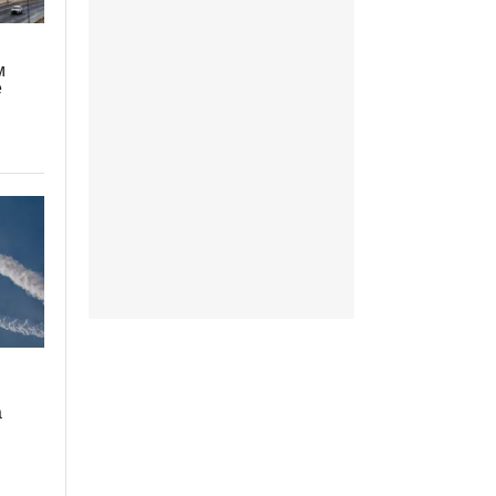
м
е
а