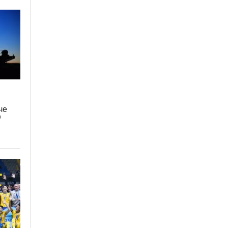
+
че
Э