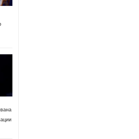
о
ована
иации