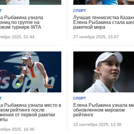
Т
СПОРТ
а Рыбакина узнала
Лучшая теннисистка Казах
рниц по группе на
Елена Рыбакина стала ше
овом турнире WTA
ракеткой мира
тября 2025, 01:44
27 октября 2025, 15:07
Т
СПОРТ
а Рыбакина узнала место в
Елена Рыбакина узнала ме
вом рейтинге после
обновленном мировом
жения от первой ракетки
рейтинге
еты
22 сентября 2025, 13:38
тября 2025, 16:46