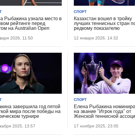
Т
СПОРТ
а Рыбакина узнала место в
Казахстан вошел в тройку
вом рейтинге перед
лучших теннисных стран п
том на Australian Open
редкому показателю
варя 2026, 11:50
12 января 2026, 14:32
Т
СПОРТ
кина завершила год пятой
Елена Рыбакина номинир
ткой мира после победы на
на звание "Игрок года" от
рическом турнире
Женской теннисной ассоц
кабря 2025, 13:57
17 ноября 2025, 23:05