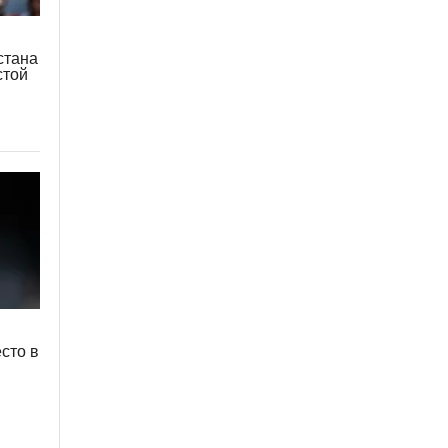
стана
стой
сто в