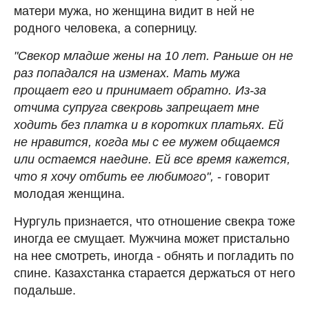
матери мужа, но женщина видит в ней не
родного человека, а соперницу.
"Свекор младше жены на 10 лет. Раньше он не
раз попадался на изменах. Мать мужа
прощает его и принимает обратно. Из-за
отчима супруга свекровь запрещает мне
ходить без платка и в коротких платьях. Ей
не нравится, когда мы с ее мужем общаемся
или остаемся наедине. Ей все время кажется,
что я хочу отбить ее любимого",
- говорит
молодая женщина.
Нургуль признается, что отношение свекра тоже
иногда ее смущает. Мужчина может пристально
на нее смотреть, иногда - обнять и погладить по
спине. Казахстанка старается держаться от него
подальше.