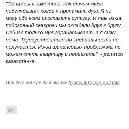
"Однажды я заметила, как отчим мужа
подглядывал, когда я принимала душ. Я не
могу обо всем рассказать супругу. И так из-за
подозрений свекрови мы охладели друг к другу.
Сейчас только муж зарабатывает, а я сижу
дома. Трудоустроиться по специальности не
получается. Из-за финансовых проблем мы не
можем снять квартиру и переехать", -
делится
казахстанка.
Нашли ошибку в публикации?
Сообщите нам об этом.
18+