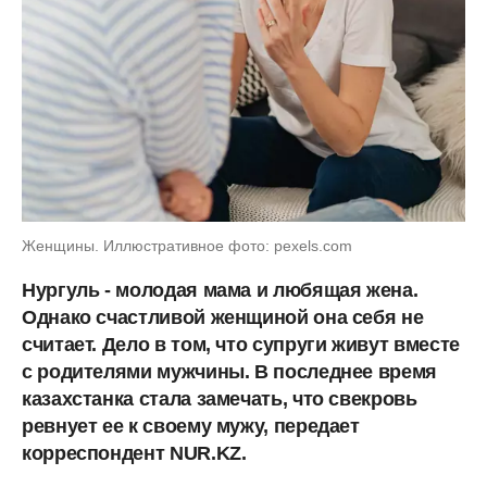
Женщины. Иллюстративное фото: pexels.com
Нургуль - молодая мама и любящая жена.
Однако счастливой женщиной она себя не
считает. Дело в том, что супруги живут вместе
с родителями мужчины. В последнее время
казахстанка стала замечать, что свекровь
ревнует ее к своему мужу, передает
корреспондент NUR.KZ.