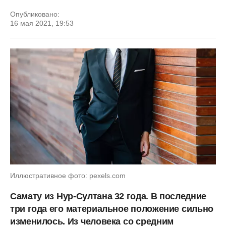
Опубликовано:
16 мая 2021, 19:53
Иллюстративное фото: pexels.com
Самату
из
Нур-Султана 32 года. В
последние
три года его
материальное
положение
сильно
изменилось. Из
человека
со
средним