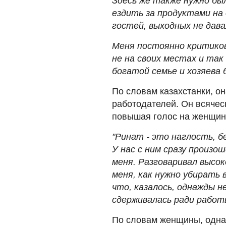
Здесь же также нужно был
ездить за продуктами н
гостей, выходных не дава
Меня постоянно критикова
не на своих местах и так
богатой семье и хозяева
По словам казахстанки, о
работодателей. Он всяческ
повышая голос на женщину
"Ринат - это наглость, б
У нас с ним сразу произо
меня. Разговаривал высо
меня, как нужно убирать 
что, казалось, однажды не
сдерживалась ради работ
По словам женщины, одна