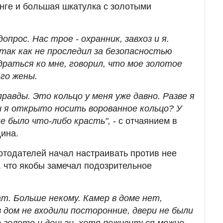
енге и большая шкатулка с золотыми
опрос. Нас трое - охранник, завхоз и я.
 так как не проследил за безопасностью
раться ко мне, говорил, что мое золотое
его жены.
правды. Это кольцо у меня уже давно. Разве я
ы я открыто носить ворованное кольцо? У
не было что-либо красть",
- с отчаянием в
ина.
отодателей начал настраивать против нее
, что якобы замечал подозрительное
нат. Больше некому. Камер в доме нет,
 дом не входили посторонние, двери не были
о золото и деньги, хотя поживиться можно