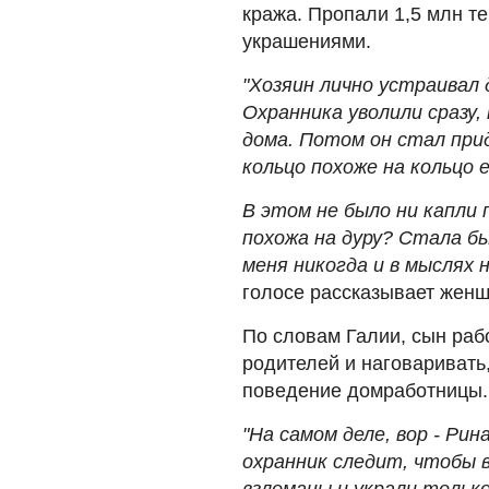
кража. Пропали 1,5 млн т
украшениями.
"Хозяин лично устраивал д
Охранника уволили сразу,
дома. Потом он стал прид
кольцо похоже на кольцо 
В этом не было ни капли 
похожа на дуру? Стала б
меня никогда и в мыслях 
голосе рассказывает женщ
По словам Галии, сын раб
родителей и наговаривать
поведение домработницы.
"На самом деле, вор - Ри
охранник следит, чтобы в
взломаны и украли тольк