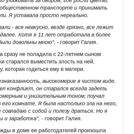
о ухаживать за двором, где росли цветы,
а общественном транспорте и принимать
ли. Я уставала просто нереально.
ли - все невкусно, везде грязно, все лежит
 далее. Хотя я 11 лет отработала в более
 были довольны мною",
- говорит Галия.
на сразу не поладила с 22-летним сыном
и старался выместить злость на ней,
, которая годиться ему в матери.
езнаказанность, высокомерие в чистом виде.
шел конфликт, он старался всегда задеть
комерным и унизительным тоном, поучал
в его комнате. Я была настолько зла на него,
 совладаю с собой и полезу драться. Но я
ы и заработка",
- говорит Галия.
жды в доме ее работодателей произошла