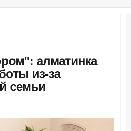
ором": алматинка
боты из-за
ой семьи