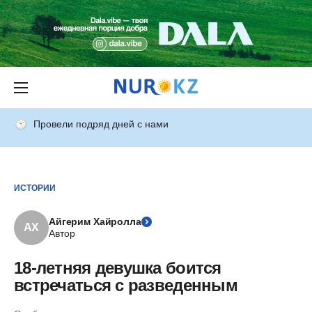
Провели подряд дней с нами
ИСТОРИИ
Айгерим Хайролла
АХ
Автор
18-летняя девушка боится
встречаться с разведенным