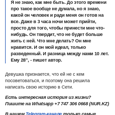
Я не знаю, как мне быть. До этого времени
про такое вообще не думала, но я знаю,
какой он человек и ради меня он готов на
все. Даже в 3 часа ночи может прийти,
просто для того, чтобы принести мне что-
нибудь. Он твердит, что не будет больше
жить с ней. Что мне делать? Он мне
нравится. И он мой идеал, только
разведенный. И разница между нами 10 лет.
Ему 28", - пишет автор.
Девушка признается, что ей не с кем
посоветоваться, и поэтому она решила
написать свою историю в Сети.
Есть интересная история из жизни?
Пишите на Whatsapp +7 747 306 0668 (NUR.KZ)
В нашем
Telegram-канале
только самые