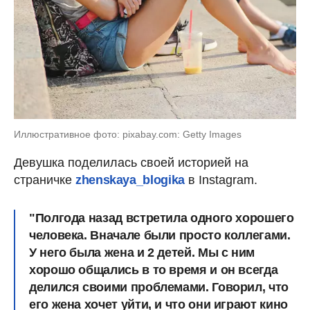
Иллюстративное фото: pixabay.com: Getty Images
Девушка поделилась своей историей на
страничке
zhenskaya_blogika
в Instagram.
"Полгода назад встретила одного хорошего
человека. Вначале были просто коллегами.
У него была жена и 2 детей. Мы с ним
хорошо общались в то время и он всегда
делился своими проблемами. Говорил, что
его жена хочет уйти, и что они играют кино