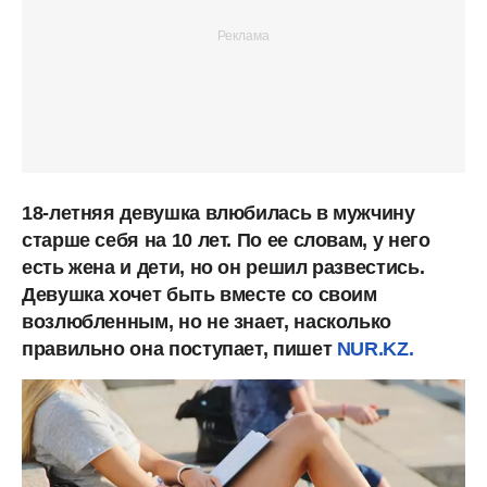
18-летняя девушка влюбилась в мужчину
старше себя на 10 лет. По ее словам, у него
есть жена и дети, но он решил развестись.
Девушка хочет быть вместе со своим
возлюбленным, но не знает, насколько
правильно она поступает, пишет
NUR.KZ.