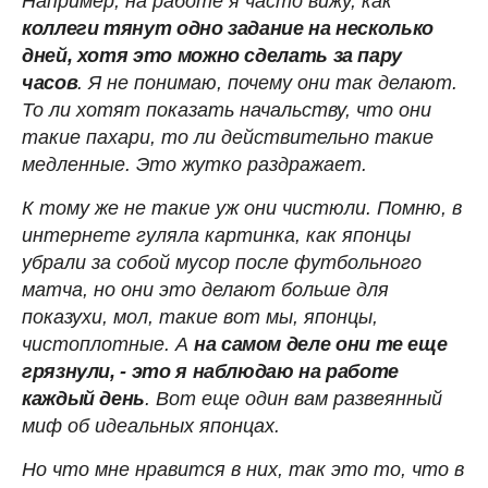
Например, на работе я часто вижу, как
коллеги тянут одно задание на несколько
дней, хотя это можно сделать за пару
часов
. Я не понимаю, почему они так делают.
То ли хотят показать начальству, что они
такие пахари, то ли действительно такие
медленные. Это жутко раздражает.
К тому же не такие уж они чистюли. Помню, в
интернете гуляла картинка, как японцы
убрали за собой мусор после футбольного
матча, но они это делают больше для
показухи, мол, такие вот мы, японцы,
чистоплотные. А
на самом деле они те еще
грязнули, - это я наблюдаю на работе
каждый день
. Вот еще один вам развеянный
миф об идеальных японцах.
Но что мне нравится в них, так это то, что в