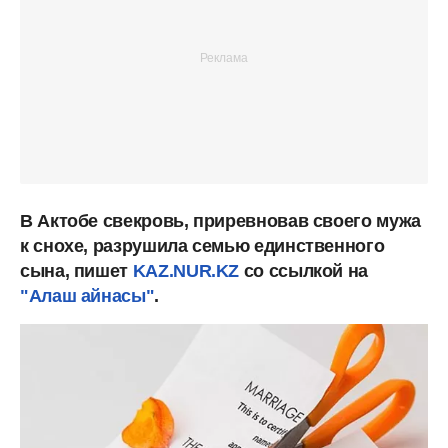
В Актобе свекровь, приревновав своего мужа
к снохе, разрушила семью единственного
сына, пишет
KAZ.NUR.KZ
со ссылкой на
"Алаш айнасы"
.