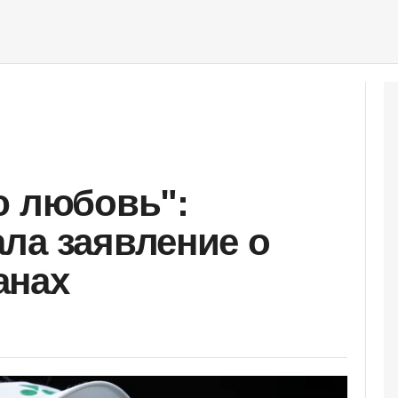
ю любовь":
ла заявление о
анах