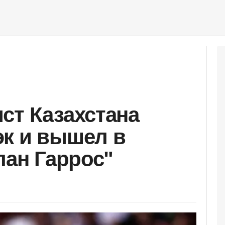
ст Казахстана
к и вышел в
лан Гаррос"