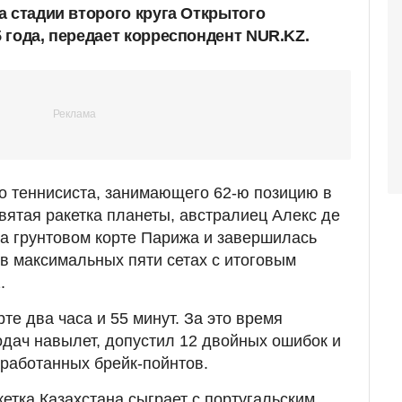
а стадии второго круга Открытого
 года, передает корреспондент NUR.KZ.
о теннисиста, занимающего 62-ю позицию в
вятая ракетка планеты, австралиец Алекс де
а грунтовом корте Парижа и завершилась
в максимальных пяти сетах с итоговым
.
те два часа и 55 минут. За это время
дач навылет, допустил 12 двойных ошибок и
аработанных брейк-пойнтов.
кетка Казахстана сыграет с португальским