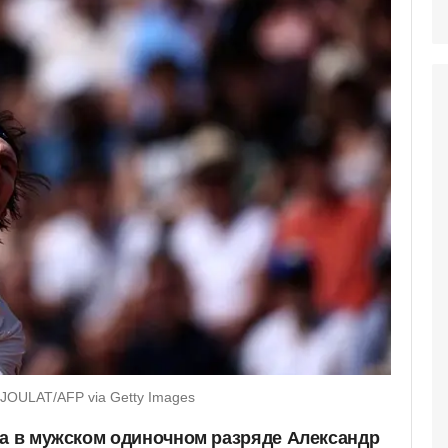
JOULAT/AFP via Getty Images
на в мужском одиночном разряде Александр