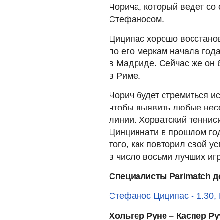
Чорича, который ведет со 
Стефаносом.
Циципас хорошо восстанов
по его меркам начала год
в Мадриде. Сейчас же он б
в Риме.
Чорич будет стремиться и
чтобы выявить любые несо
линии. Хорватский теннис
Цинциннати в прошлом году
того, как повторил свой 
в число восьми лучших иг
Специалисты Parimatch де
Стефанос Циципас - 1.30, 
Хольгер Руне – Каспер Ру