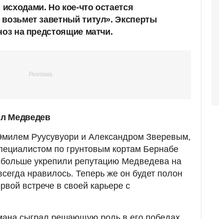
исходами. Но кое-что остается
 возьмет заветный титул». Эксперты
ноз на предстоящие матчи.
л Медведев
 Эмилем Руусувуори и Александром Зверевым,
 специалистом по грунтовым кортам Бернабе
больше укрепили репутацию Медведева на
всегда нравилось. Теперь же он будет полон
ервой встрече в своей карьере с
на сыграл решающую роль в его победах