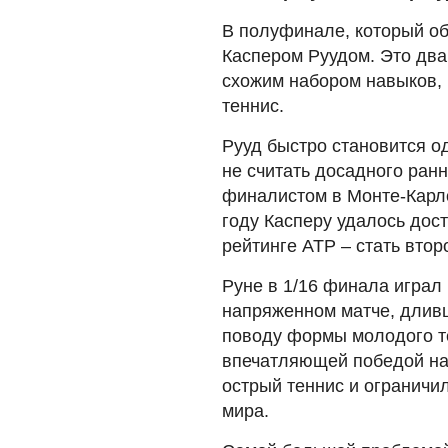
В полуфинале, который об
Каспером Руудом. Это два
схожим набором навыков, 
теннис.
Рууд быстро становится о
не считать досадного ран
финалистом в Монте-Карл
году Касперу удалось дос
рейтинге ATP – стать втор
Руне в 1/16 финала играл
напряженном матче, длив
поводу формы молодого т
впечатляющей победой на
острый теннис и ограничил
мира.