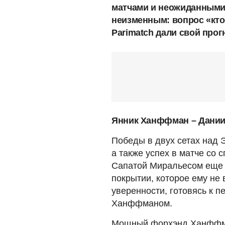
матчами и неожиданными 
неизменным: вопрос «кто
Parimatch дали свой прог
Янник Ханффман – Дании
Победы в двух сетах над
а также успех в матче со
Сапатой Миральесом еще 
покрытии, которое ему не 
уверенности, готовясь к п
Ханффманом.
Мощный форхэнд Ханффма