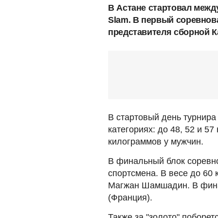
В Астане стартовал межд
Slam. В первый соревно
представителя сборной К
В стартовый день турнира
категориях: до 48, 52 и 5
килограммов у мужчин.
В финальный блок соревно
спортсмена. В весе до 60
Магжан Шамшадин. В фина
(Франция).
Также за "золото" поборет