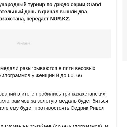
ународный турнир по дзюдо серии Grand
вательный день в финал вышли два
азахстана, передает NUR.KZ.
 медали разыгрываются в пяти весовых
7 килограммов у женщин и до 60, 66
ваний в итоге пробились три казахстанских
 килограммов за золотую медаль будет биться
ле ему будет противостоять Седрик Ривол
ся Гусман Кыргызбаев (до 66 килограммов). В