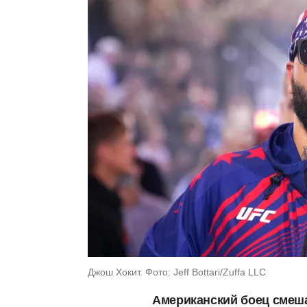
Джош Хокит. Фото: Jeff Bottari/Zuffa LLC
Американский боец смеш