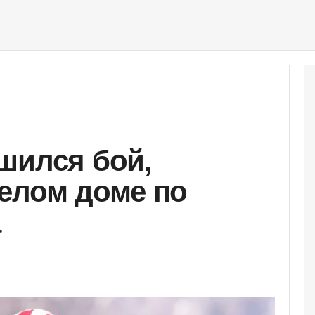
шился бой,
елом доме по
а