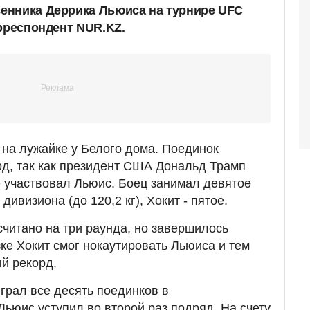
енника Деррика Льюиса на турнире UFC
орреспондент NUR.KZ.
на лужайке у Белого дома. Поединок
д, так как президент США Дональд Трамп
е участвовал Льюис. Боец занимал девятое
дивизиона (до 120,2 кг), Хокит - пятое.
читано на три раунда, но завершилось
ке Хокит смог нокаутировать Льюиса и тем
й рекорд.
грал все десять поединков в
юис уступил во второй раз подряд. На счету