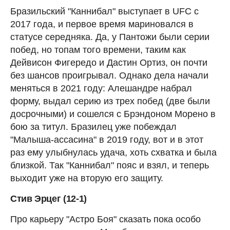
Бразильский "Каннибал" выступает в UFC с
2017 года, и первое время мариновался в
статусе середняка. Да, у Пантожи были серии
побед, но топам того времени, таким как
Дейвисон Фигередо и Дастин Ортиз, он почти
без шансов проигрывал. Однако дела начали
меняться в 2021 году: Алешандре набрал
форму, выдал серию из трех побед (две были
досрочными) и сошелся с Брэндоном Морено в
бою за титул. Бразилец уже побеждал
"Малыша-ассасина" в 2019 году, вот и в этот
раз ему улыбнулась удача, хоть схватка и была
близкой. Так "Каннибал" пояс и взял, и теперь
выходит уже на вторую его защиту.
Стив Эрцег (12-1)
Про карьеру "Астро Боя" сказать пока особо