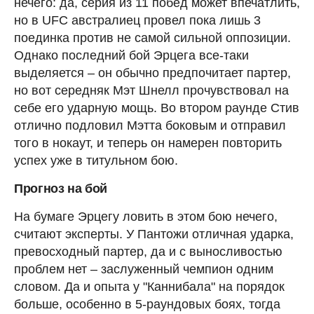
нечего: да, серия из 11 побед может впечатлить,
но в UFC австралиец провел пока лишь 3
поединка против не самой сильной оппозиции.
Однако последний бой Эрцега все-таки
выделяется – он обычно предпочитает партер,
но вот середняк Мэт Шнелл прочувствовал на
себе его ударную мощь. Во втором раунде Стив
отлично подловил Мэтта боковым и отправил
того в нокаут, и теперь он намерен повторить
успех уже в титульном бою.
Прогноз на бой
На бумаге Эрцегу ловить в этом бою нечего,
считают эксперты. У Пантожи отличная ударка,
превосходный партер, да и с выносливостью
проблем нет – заслуженный чемпион одним
словом. Да и опыта у "Каннибала" на порядок
больше, особенно в 5-раундовых боях, тогда