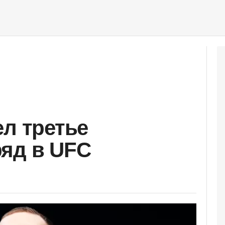
ел третье
яд в UFC