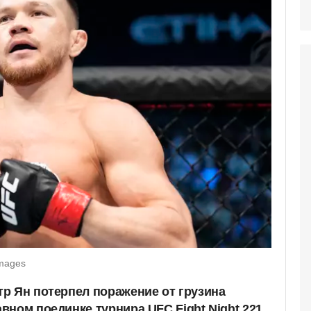
Images
р Ян потерпел поражение от грузина
ном поединке турнира UFC Fight Night 221,