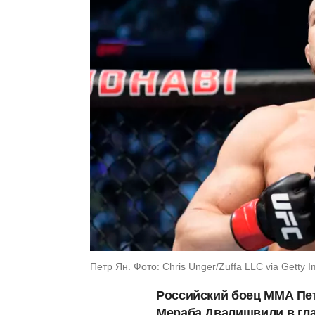
Петр Ян. Фото: Chris Unger/Zuffa LLC via Getty 
Российский боец ММА Пет
Мераба Двалишвили в глав