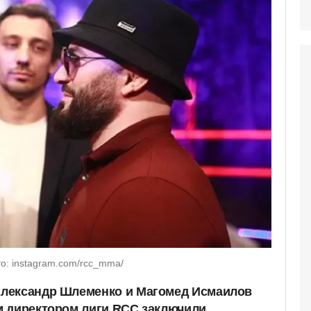
: instagram.com/rcc_mma/
лександр Шлеменко и Магомед Исмаилов
м директором лиги RCC заключили