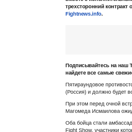
трехсторонний контракт 
Fightnews.info
.
Подписывайтесь на наш T
найдете все самые свежи
Пятираундовое противосто
(Россия) и должно будет в
При этом перед очной вст
Магомеда Исмаилова ожида
Оба бойца стали амбасса
Fight Show, участники кот