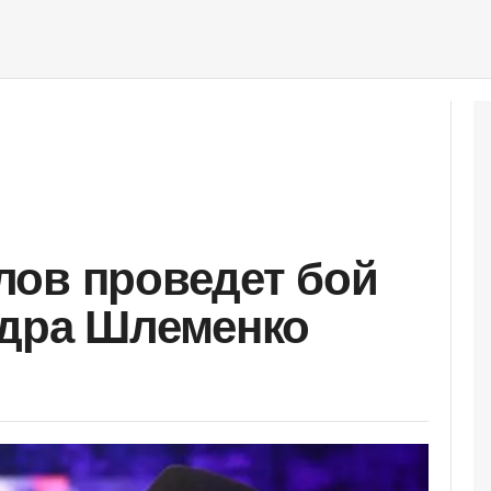
лов проведет бой
ндра Шлеменко