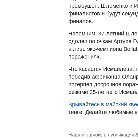
промоушен. Шлеменко и И
финалистов и будут секун
финалов.
Напомним, 37-летний Шлем
одолел по очкам Артура Гу
активе экс-чемпиона Bella
поражениях.
Что касается Исмаилова, т
победив африканца Оланр
потерпел досрочное пора
резюме 35-летнего Исмаил
Врывайтесь в майский кве
тенге. Делайте любимые в
Нашли ошибку в публикации?