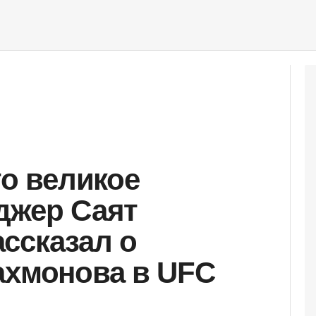
го великое
джер Саят
ссказал о
ахмонова в UFC