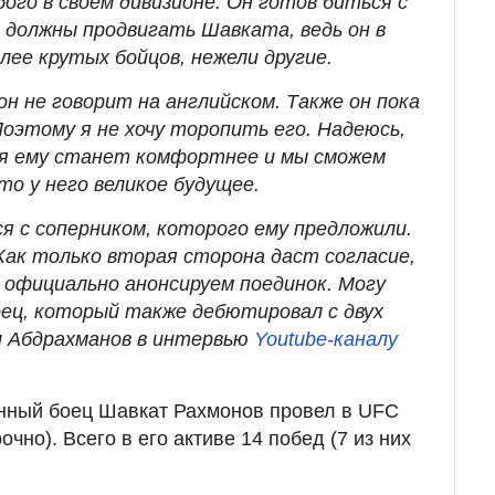
ого в своем дивизионе. Он готов биться с
 должны продвигать Шавката, ведь он в
олее крутых бойцов, нежели другие.
он не говорит на английском. Также он пока
оэтому я не хочу торопить его. Надеюсь,
оя ему станет комфортнее и мы сможем
о у него великое будущее.
я с соперником, которого ему предложили.
Как только вторая сторона даст согласие,
официально анонсируем поединок. Могу
оец, который также дебютировал с двух
ил Абдрахманов в интервью
Youtube-каналу
нный боец Шавкат Рахмонов провел в UFC
чно). Всего в его активе 14 побед (7 из них