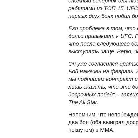
сложный соперник для люб
ребятами из ТОП-15. UFC
первых двух боях побил б
Его проблема в том, что 
долго привыкает к UFC. П
что после следующего б
выступать чаще. Верю, чт
Он уже согласился дратьс
Бой намечен на февраль. 
мы подпишем контракт и 
лишь сказать, что это б
досрочных побед", - заяв
The All Star.
Напомним, что непобежде
два боя (оба выиграл досро
нокаутом) в ММА.