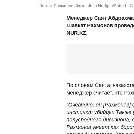
Шавкат Рахмонов. Фото: Josh Hedges/Zuffa LLC 
Менеджер Саят Абдрахман
Шавкат Рахмонов проведе
NUR.KZ.
По словам Саята, казахст
менеджер считает, что Рах
"Очевидно, он [Рахмонов]
инстинкт убийцы. Также
полусреднего дивизиона, о
Рахмонов умеет как борот