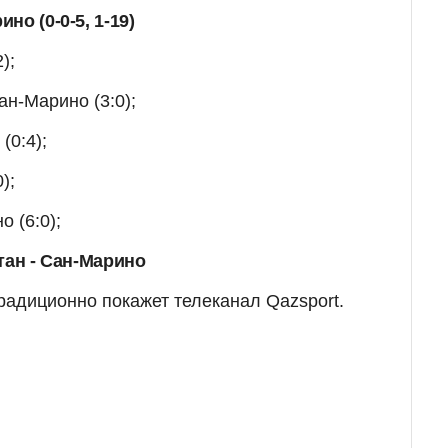
о (0-0-5, 1-19)
);
ан-Марино (3:0);
я
(0:4);
);
 (6:0);
тан - Сан-Марино
радиционно покажет телеканал Qazsport.