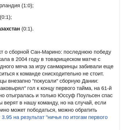
ландия (1:0);
(0:1);
азахстан
(0:1).
т о сборной Сан-Марино: последнюю победу
жала в 2004 году в товарищеском матче с
дного мяча за игру санмаринцы забивали еще
ситься к команде снисходительно не стоит.
ы внезапно "покусали" сборную Дании:
аковырял" гол к концу первого тайма, на 61-й
но отыгралась и только Юссуф Поульсен спас
ы верят в нашу команду, но на случай, если
рино может пободаться, можно обратить
3.95 на результат "ничья по итогам первого