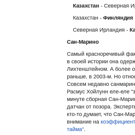
Казахстан
- Северная Ир
Казахстан -
Финляндия
Северная Ирландия -
К
Сан-Марино
Самый красноречивый фак
в своей истории она одер
Лихтенштейном. А более о
раньше, в 2003-м. Но отно
Совсем недавно санмаринц
Расмус Хойлунн еле-еле "з
минуте сборная Сан-Мари
датчан от позора. Эксперт
кто-то думает, что Сан-Ма
внимание на
коэффициент 
тайма"
.