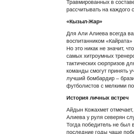
Травмированных в составе
рассчитывать на каждого с
«Кызыл-Жар»
Для Али Алиева всегда ва
воспитанником «Кайрата» 
Но это никак не значит, ч
самых хитроумных тренеро
тактических сюрпризов для
команды смогут принять у
лучший бомбардир – брази
футболистов с мелкими п
История личных встреч
Айдын Кожахмет отмечает,
Алиева у руля северян сл
Тогда победитель не был в
последние годы чаще поб