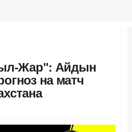
зыл-Жар": Айдын
рогноз на матч
ахстана