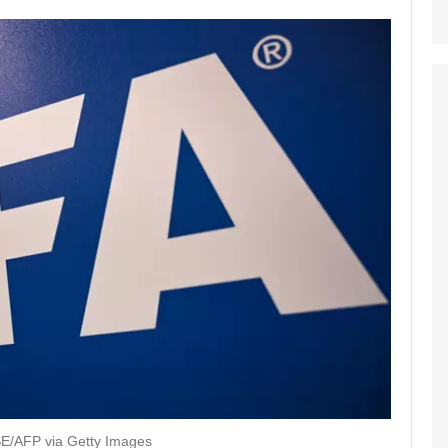
E/AFP via Getty Images