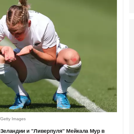
Getty Images
Зеландии и "Ливерпуля" Мейкала Мур в