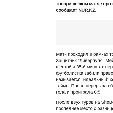
товарищеском матче прот
сообщает NUR.KZ.
Матч проходил в рамках т
Защитник "Ливерпуля" Мей
шестой и 35-й минутах пер
футболистка забила право
называется "идеальный" х
тайме. После перерыва с
гола и проиграла 0:5.
После двух туров на SheB
последнее место с разниц