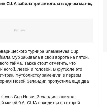
ив США забила три автогола в одном матче,
оварищеского турнира SheBelieves Cup.
кала Мур забивала в свои ворота на пятой,
вого тайма. Также стоит отметить, что
й ногой, левой и головой. В футболе это
ет-трик. Футболистку заменили в первом
борная Новой Зеландии пропустила еще два
elieves Cup Новая Зеландия занимает
ей мячей 0-6. США находится на второй