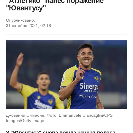
"Атлетико" нанес поражение
"Ювентусу"
Опубликовано:
31 октября 2021, 02:18
Джованни Симеоне. Фото: Emmanuele Ciancaglini/CPS
Images/Getty Image
У "Ювентуса" снова пошла черная полоса -