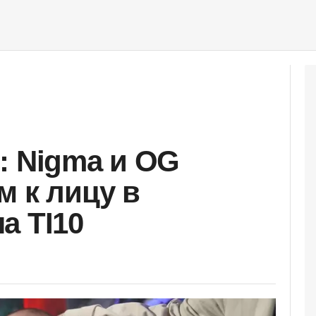
: Nigma и OG
м к лицу в
а TI10