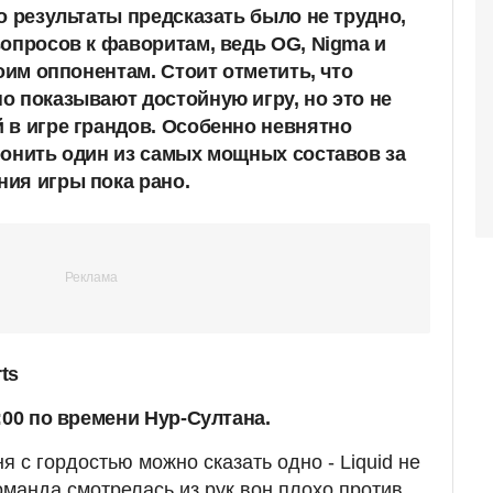
о результаты предсказать было не трудно,
вопросов к фаворитам, ведь OG, Nigma и
воим оппонентам. Стоит отметить, что
о показывают достойную игру, но это не
 в игре грандов. Особенно невнятно
ронить один из самых мощных составов за
ия игры пока рано.
ts
:00 по времени Нур-Султана.
я с гордостью можно сказать одно - Liquid не
манда смотрелась из рук вон плохо против