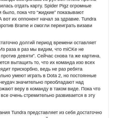
илась отдать карту. Spider Pigz огромные
и было, пока что “жидкие” показывают
 вот их оппонент начал за здравие. Tundra
против Brame и смогли переиграть визави
статочно долгий период времени оставляет
Из раза в раз мы видим, что miCKe не
 против девяти”. Сейчас снова та же картина.
ается вытащить то, что их команда изо всех
ядит прискорбно, ведь не раз ребята
льно умеют играть в Dota 2, но постоянные
 неудач значительно преобладают над
ожают веру в команду в таком виде. Пока что
все очень стремительно развивается в эту
ания Tundra представляет из себя достаточно