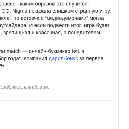
роцесс - каким образом это случится.
т OG. Nigma показала слишком странную игру,
кла”, то встреча с “медведемонами” могла
аутсайдера. И если подвести итог: игра будет
 зрелищная и красочная, а победителем
Parimatch — онлайн-букмекер №1 в
бор года". Компания
дарит бонус
за первое
0%.
Сообщите нам об этом.