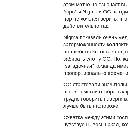
этом матче не означает в
борьбы Nigma и OG за один
пор не хочется верить, что
действительно так.
Nigma показали очень ме
заторможенности коллекти
волшебством состав под 
забирать слот у OG. Но, ка
“загадочная” команда име
пропорционально времени
OG стартовали значительно
все же смогли отобрать ка
трудно говорить наверняк
лучше быть настороже.
Схватка между этими сост
чувствуешь весь накал, к