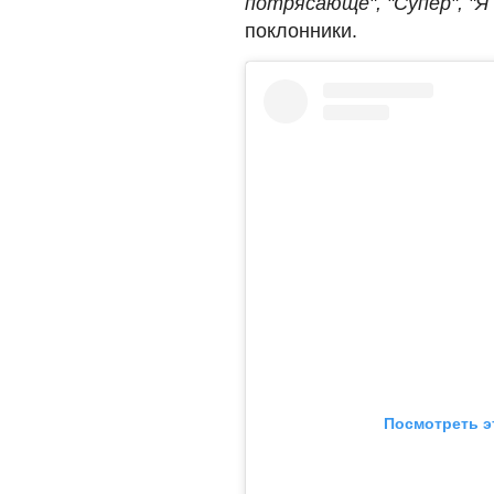
потрясающе", "Супер", "Я
поклонники.
Посмотреть э