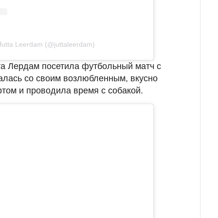
utta Leerdam (@juttaleerdam)
та Лердам посетила футбольный матч с
алась со своим возлюбленным, вкусно
ртом и проводила время с собакой.