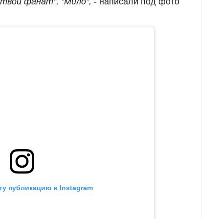
 твой фанат", "Мило",
- написали под фото
ту публикацию в Instagram