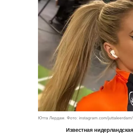
Ютта Лердам. Фото: instagram.com/juttaleerdam/
Известная нидерландская