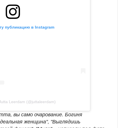
ту публикацию в Instagram
utta Leerdam (@juttaleerdam)
тта, вы само очарование. Богиня
Идеальная женщина", "Выглядишь