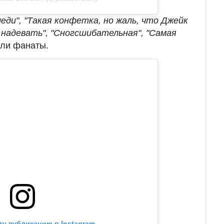
леди", "Такая конфетка, но жаль, что Джейк
 надевать", "Сногсшибательная", "Самая
сали фанаты.
ту публикацию в Instagram