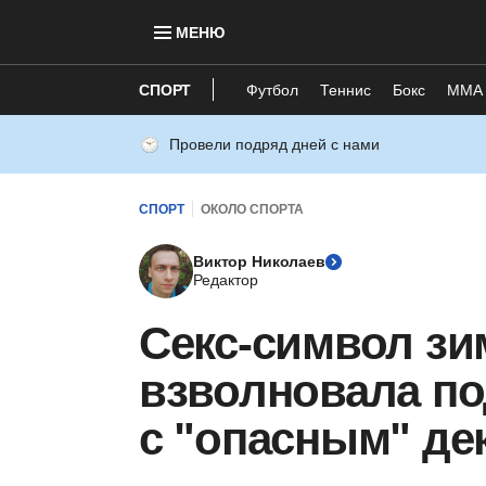
МЕНЮ
СПОРТ
Футбол
Теннис
Бокс
ММА
Провели подряд дней с нами
СПОРТ
ОКОЛО СПОРТА
Виктор Николаев
Редактор
Секс-символ з
взволновала п
с "опасным" де