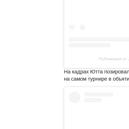
Публикация от J
На кадрах Ютта позировал
на самом турнире в объят