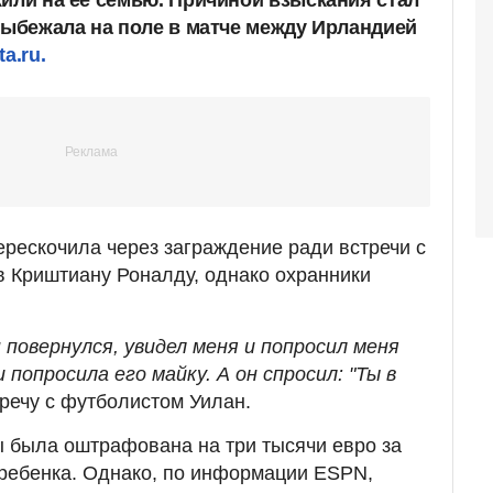
жили на ее семью. Причиной взыскания стал
 выбежала на поле в матче между Ирландией
ta.ru.
ерескочила через заграждение ради встречи с
 Криштиану Роналду, однако охранники
 повернулся, увидел меня и попросил меня
попросила его майку. А он спросил: "Ты в
речу с футболистом Уилан.
 была оштрафована на три тысячи евро за
ребенка. Однако, по информации ESPN,