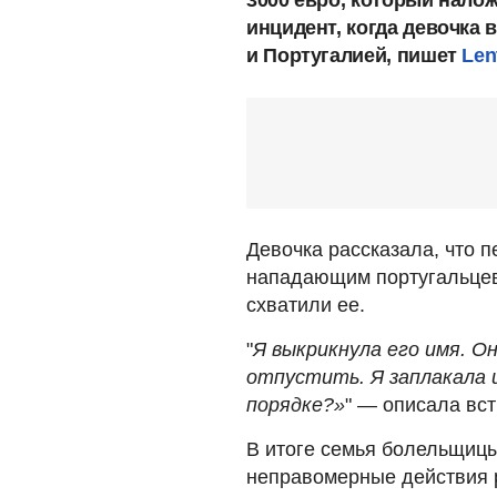
3000 евро, который нало
инцидент, когда девочка
и Португалией, пишет
Len
Девочка рассказала, что п
нападающим португальцев
схватили ее.
"
Я выкрикнула его имя. Он
отпустить. Я заплакала и 
порядке?»
" — описала вст
В итоге семья болельщицы
неправомерные действия 