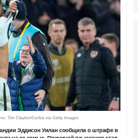
: Tim Clayton/Corbis via Getty Images
андии Эддисон Уилан сообщила о штрафе в