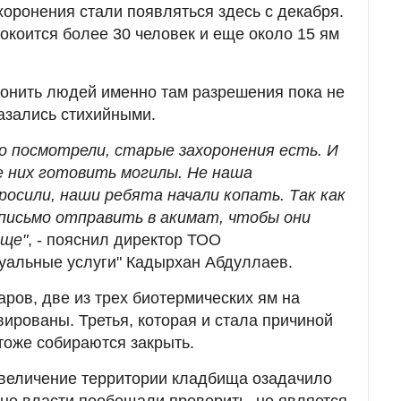
хоронения стали появляться здесь с декабря.
окоится более 30 человек и еще около 15 ям
ронить людей именно там разрешения пока не
азались стихийными.
но посмотрели, старые захоронения есть. И
е них готовить могилы. Не наша
осили, наши ребята начали копать. Так как
письмо отправить в акимат, чтобы они
ище"
, - пояснил директор ТОО
уальные услуги" Кадырхан Абдуллаев.
ров, две из трех биотермических ям на
ированы. Третья, которая и стала причиной
 тоже собираются закрыть.
увеличение территории кладбища озадачило
ине власти пообещали проверить, не является