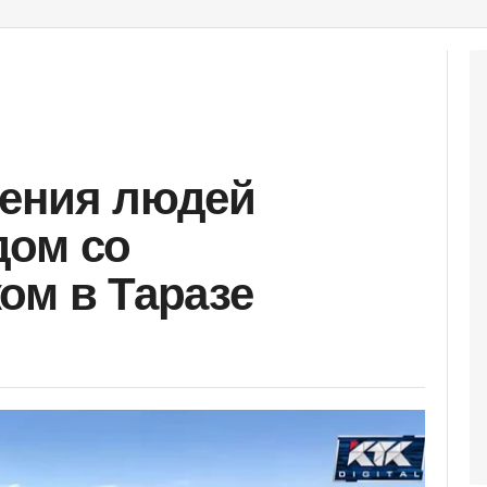
нения людей
дом со
ом в Таразе