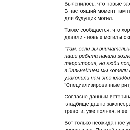
Выяснилось, что новые за
В настоящий момент там п
для будущих могил.
Также сообщается, что хо
давали - новые могилы ок
"Там, если вы вниматель
наши ребята начали возл
территория, но люди попр
в дальнейшем мы хотели 
узаконили нам это кладб
"Специализированные рит
Согласно данным ветерина
кладбище давно законсерв
тревоги, уже полная, и ее
Вот только неожиданное 
чиновников. По этой прич