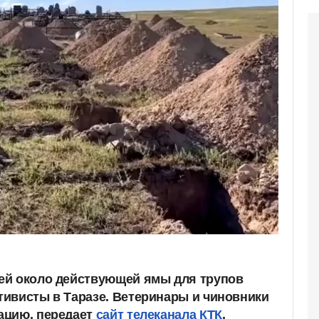
ей около действующей ямы для трупов
ивисты в Таразе. Ветеринары и чиновники
ацию, передает
сайт телеканала КТК
.