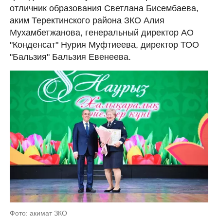
отличник образования Светлана Бисембаева,
аким Теректинского района ЗКО Алия
Мухамбетжанова, генеральный директор АО
"Конденсат" Нурия Муфтиеева, директор ТОО
"Бальзия" Бальзия Евенеева.
Фото: акимат ЗКО