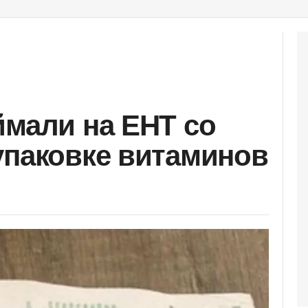
ймали на ЕНТ со
упаковке витаминов