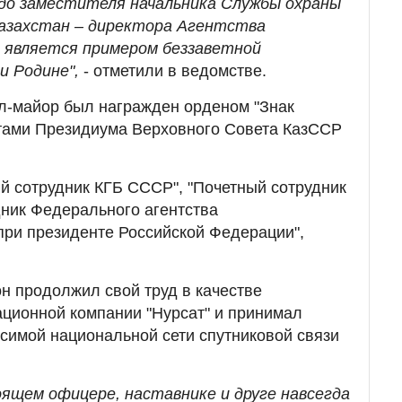
 до заместителя начальника Службы охраны
Казахстан – директора Агентства
 является примером беззаветной
и Родине",
- отметили в ведомстве.
ал-майор был награжден орденом "Знак
отами Президиума Верховного Совета КазССР
ый сотрудник КГБ СССР", "Почетный сотрудник
дник Федерального агентства
при президенте Российской Федерации",
он продолжил свой труд в качестве
ционной компании "Нурсат" и принимал
исимой национальной сети спутниковой связи
ящем офицере, наставнике и друге навсегда