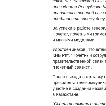
связи КГБ Казахской ССР
президента Республики 
правительственной связи
преданности своему делу 
За успехи в работе генер
Почета", почетными грам
и многими медалями.
Удостоен знаков: "Почетн
КНБ РК", "Почетный сотру
правительственной связи 
"Почетный связист".
После выхода в отставку 
президента телекоммуника
участие в создании незав
в Казахстане.
"Светлая память о насто