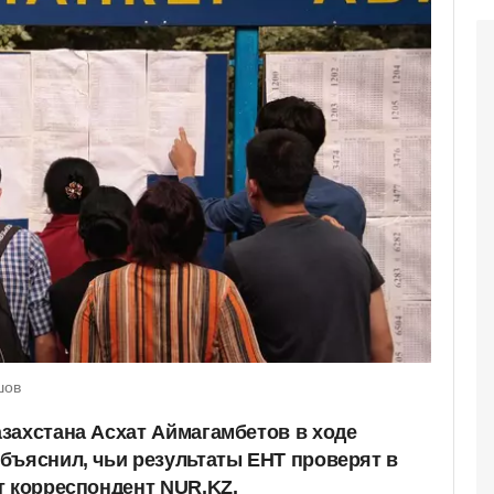
шов
захстана Асхат Аймагамбетов в ходе
бъяснил, чьи результаты ЕНТ проверят в
т корреспондент NUR.KZ.