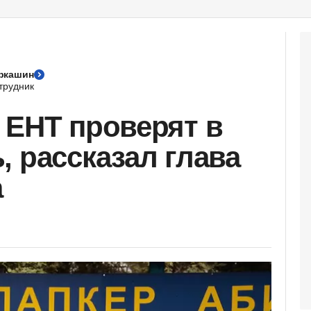
ркашин
трудник
 ЕНТ проверят в
, рассказал глава
а