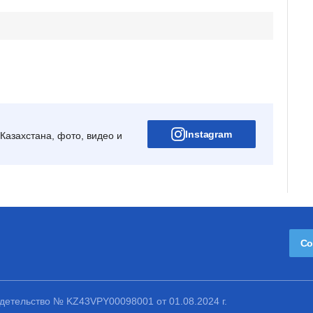
Instagram
Казахстана, фото, видео и
Со
етельство № KZ43VPY00098001 от 01.08.2024 г.