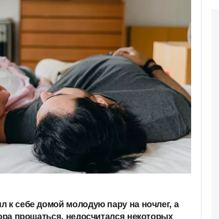
 к себе домой молодую пару на ночлег, а
пора прощаться, недосчитался некоторых