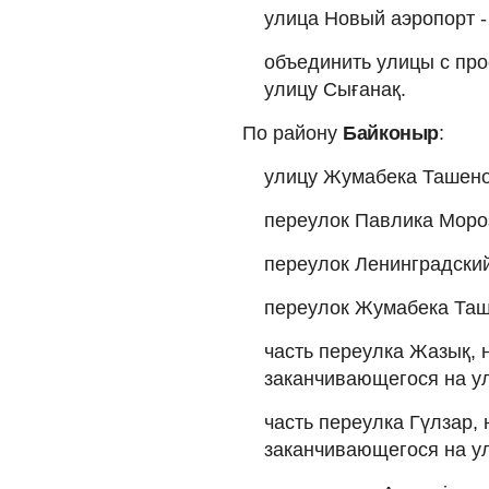
улица Новый аэропорт -
объединить улицы с пр
улицу Сығанақ.
По району
Байконыр
:
улицу Жумабека Ташено
переулок Павлика Мороз
переулок Ленинградский
переулок Жумабека Таш
часть переулка Жазық, 
заканчивающегося на ул
часть переулка Гүлзар,
заканчивающегося на ул