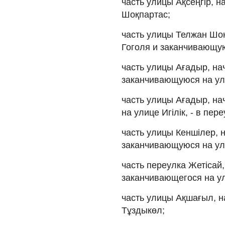
часть улицы Ақсеңгір, 
Шоқпартас;
часть улицы Телжан Шо
Гоголя и заканчивающуюс
часть улицы Ағадыр, н
заканчивающуюся на ули
часть улицы Ағадыр, н
на улице Игілік, - в пер
часть улицы Кеншілер, 
заканчивающуюся на ули
часть переулка Жетісай
заканчивающегося на ул
часть улицы Ақшағыл, н
Тұздыкөл;