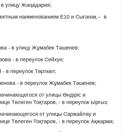
 в улицу Жаңадария;
оектным наименованием Е10 и Сығанақ – в
ва - в улицу Жұмабек Тәшенев;
ова - в переулок Сейхун;
 - в переулок Төрткөл;
енова - в переулок Жұмабек Тәшенев;
начинающегося от улицы Өндіріс и
ице Төлеген Тоқтаров, - в переулок Ырғыз;
 начинающегося от улицы Саржайлау и
ице Төлеген Тоқтаров, - в переулок Ақжарма;