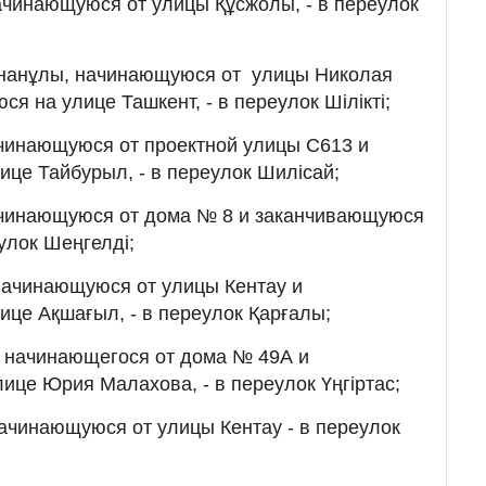
начинающуюся от улицы Құсжолы, - в переулок
нанұлы, начинающуюся от улицы Николая
я на улице Ташкент, - в переулок Шілікті;
ачинающуюся от проектной улицы С613 и
це Тайбурыл, - в переулок Шилісай;
ачинающуюся от дома № 8 и заканчивающуюся
еулок Шеңгелді;
начинающуюся от улицы Кентау и
це Ақшағыл, - в переулок Қарғалы;
, начинающегося от дома № 49А и
ице Юрия Малахова, - в переулок Үңгіртас;
ачинающуюся от улицы Кентау - в переулок