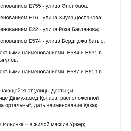
енованием Е755 - улица Әнет баба;
менованием Е16 - улица Хиуаз Доспанова;
енованием Е22 - улица Роза Бағланова;
енованием Е574 - улица Бердіқожа батыр;
оектными наименованиями Е584 и Е631 в
ығұлов;
оектными наименованиями Е587 и Е619 в
инающейся от улицы Достық и
ице Дінмұхамед Қонаев, расположенной
а орталығы", дать наименование Қазақ
 Ильинка – в жилой массив Үркер;