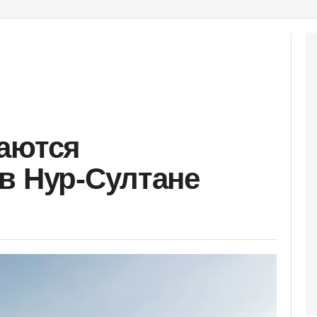
аются
в Нур-Султане