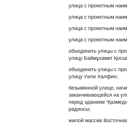
улица с проектным наим
улица с проектным наи
улица с проектным наим
улица с проектным наим
объединить улицы с пр
улицу Баймұхамет Қосш
объединить улицы с пр
улицу Уәли Халфин;
безымянной улице, нач
заканчивающейся на ул
перед зданием "Қазмеди
радиосы;
жилой массив Восточная