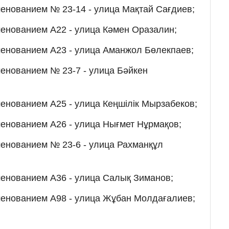
енованием № 23-14 - улица Мақтай Сағдиев;
енованием А22 - улица Кәмен Оразалин;
менованием А23 - улица Аманжол Бөлекпаев;
енованием № 23-7 - улица Бәйкен
;
енованием А25 - улица Кеңшілік Мырзабеков;
енованием А26 - улица Нығмет Нұрмақов;
менованием № 23-6 - улица Рахманқұл
менованием А36 - улица Салық Зиманов;
менованием А98 - улица Жұбан Молдағалиев;