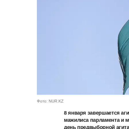
Фото: NUR.KZ
8 января завершается аг
мажилиса парламента и 
день предвыборной агитац