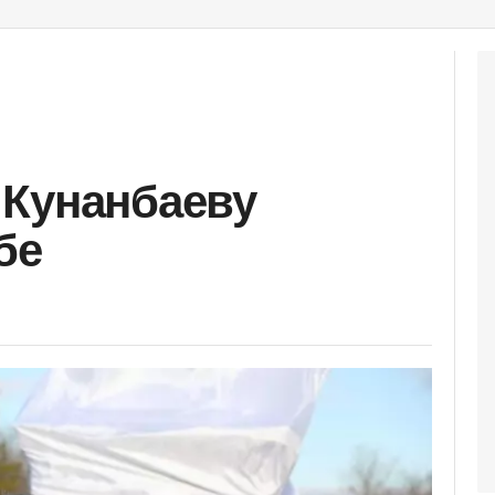
 Кунанбаеву
бе