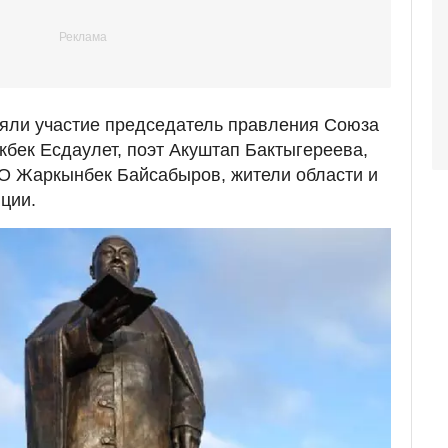
няли участие председатель правления Союза
кбек Есдаулет, поэт Акуштап Бактыгереева,
КО Жаркынбек Байсабыров, жители области и
ции.