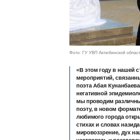
Фото: ГУ УВП Актюбинской облас
«В этом году в нашей 
мероприятий, связанны
поэта Абая Кунанбаева
негативной эпидемиоло
мы проводим различны
поэту, в новом формат
любимого города откры
стихах и словах назид
мировоззрение, дух на