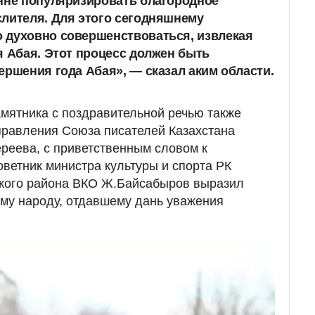
онне популяризировать благородное
лителя. Для этого сегодняшнему
 духовно совершенствоваться, извлекая
я Абая. Этот процесс должен быть
ершения года Абая», — сказал аким области.
мятника с поздравительной речью также
правления Союза писателей Казахстана
ереева, с приветственным словом к
ветник министра культуры и спорта РК
кого района ВКО Ж.Байсабыров выразил
му народу, отдавшему дань уважения