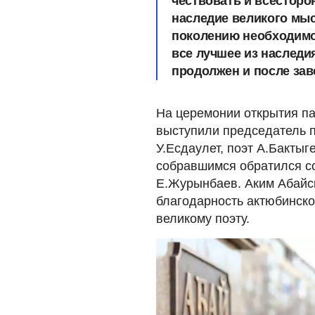
чествовать и всестор
наследие великого мыс
поколению необходимо
все лучшее из наследи
продолжен и после зав
На церемонии открытия па
выступили председатель 
У.Есдаулет, поэт А.Бактыг
собравшимся обратился со
Е.Журынбаев. Аким Абайс
благодарность актюбинско
великому поэту.