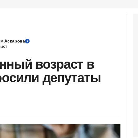
м Аскарова
ист
нный возраст в
росили депутаты