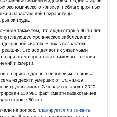
 сохранения жизней и здоровья людей старше
виях экономического кризиса, неблагоприятных
мики и нарастающей безработицы
 рынок труда.
ожение также тем, что люди старше 60-ти лет
сопутствующее хроническое заболевание
ндокринной систем. У них с возрастом
 реакция. Это все делает их уязвимыми
ся при этом вероятность тяжелого течения
нений и смерти.
лов он привел данные европейского офиса
осемь из десяти умерших от COVID-19
ной группы риска. С января по август 2020
трирован 110 981 факт смерти казахстанцев,
дане старше 60 лет.
ечали на вопрос,
планируется ли снизить
ахстане. В ведомстве напомнили, что на