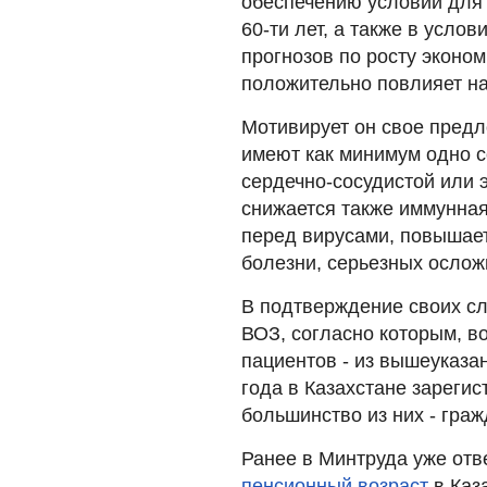
обеспечению условий для
60-ти лет, а также в усло
прогнозов по росту эконо
положительно повлияет на
Мотивирует он свое предл
имеют как минимум одно 
сердечно-сосудистой или э
снижается также иммунная
перед вирусами, повышает
болезни, серьезных ослож
В подтверждение своих с
ВОЗ, согласно которым, в
пациентов - из вышеуказан
года в Казахстане зарегис
большинство из них - граж
Ранее в Минтруда уже отв
пенсионный возраст
в Каз