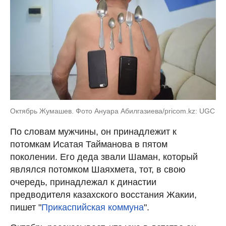
Октябрь Жумашев. Фото Ануара Абилгазиева/pricom.kz: UGC
По словам мужчины, он принадлежит к
потомкам Исатая Тайманова в пятом
поколении. Его деда звали Шаман, который
являлся потомком Шаяхмета, тот, в свою
очередь, принадлежал к династии
предводителя казахского восстания Жакии,
пишет "
Прикаспийская коммуна
".