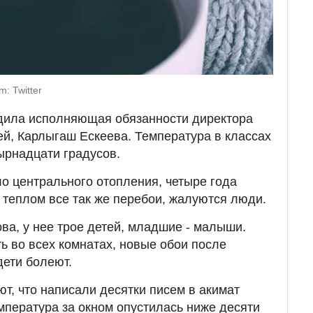
: Twitter
ила исполняющая обязанности директора
ей, Карлыгаш Ескеева. Температура в классах
ырнадцати градусов.
ло центрального отопления, четыре года
с теплом все так же перебои, жалуются люди.
ва, у нее трое детей, младшие - малыши.
ь во всех комнатах, новые обои после
дети болеют.
т, что написали десятки писем в акимат
мпература за окном опустилась ниже десяти