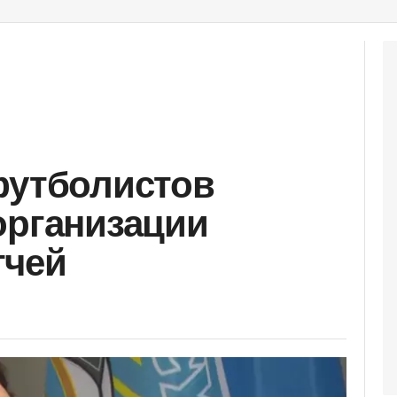
футболистов
организации
тчей