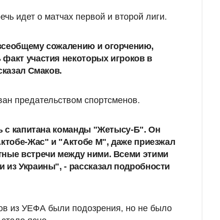
речь идет о матчах первой и второй лиги.
всеобщему сожалению и огорчению,
факт участия некоторых игроков в
- сказал Смаков.
ван предательством спортсменов.
сь с капитана команды "Жетысу-Б". Он
Актобе-Жас" и "Актобе М", даже приезжал
тные встречи между ними. В
семи этими
и из Украины
", - рассказал подробности
лов из УЕФА были подозрения, но не было