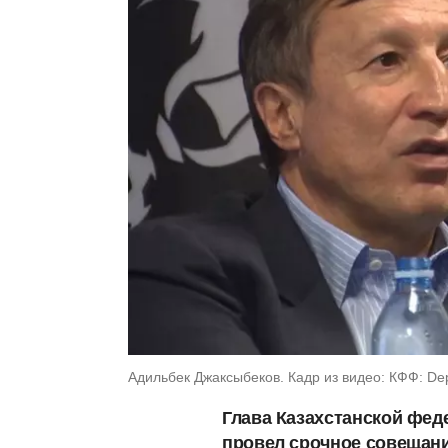
Адильбек Джаксыбеков. Кадр из видео: КФФ: Dep
Глава Казахстанской фе
провел срочное совещани