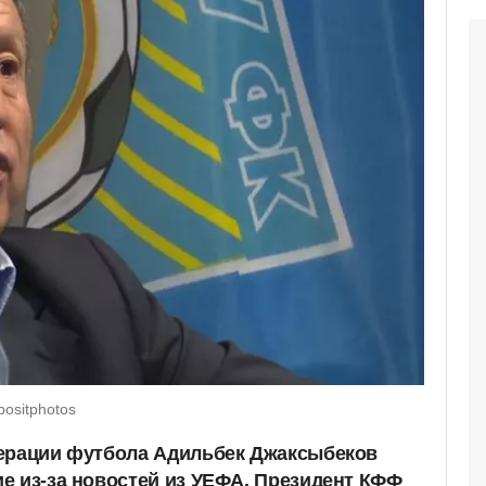
ositphotos
дерации футбола Адильбек Джаксыбеков
е из-за новостей из УЕФА. Президент КФФ